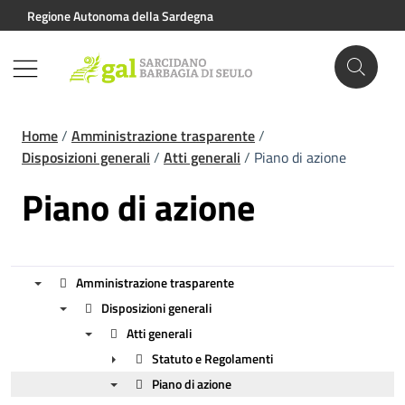
Vai ai contenuti
Vai al footer
Regione Autonoma della Sardegna
Home
/
Amministrazione trasparente
/
Disposizioni generali
/
Atti generali
/
Piano di azione
Piano di azione
Amministrazione trasparente
Disposizioni generali
▼
Atti generali
▼
Statuto e Regolamenti
▼
Piano di azione
►